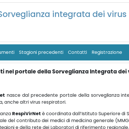
Sorveglianza integrata dei virus 
umenti
Stagioni precedenti
Contatti
Registrazione
i nel portale della Sorveglianza Integrata dei v
et
nasce dal precedente portale della sorveglianza integ
za, anche altri virus respiratori.
lianza
RespiVirNet
è coordinata dall’Istituto Superiore di S
vale del contributo dei medici di medicina generale (MMG) 
 Regioni e della rete dei Laboratori di riferimento regionale.