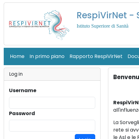
RespiVirNet - 
Istituto Superiore di Sanità
Home
In primo piano
Rapporto RespiVirNet
Doc
Log in
Benvenut
Username
RespiVirN
all'influen
Password
La Sorveg
rete si av
le Asl e le