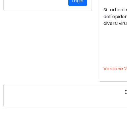
Si artico
dell'epide
diversi vir
Versione 2.
D