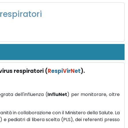
respiratori
irus respiratori (
R
espi
V
ir
N
et
).
rata dell'influenza (
InfluNet
) per monitorare, oltre
anità in collaborazione con il Ministero della Salute. La
e pediatri di libera scelta (PLS), dei referenti presso